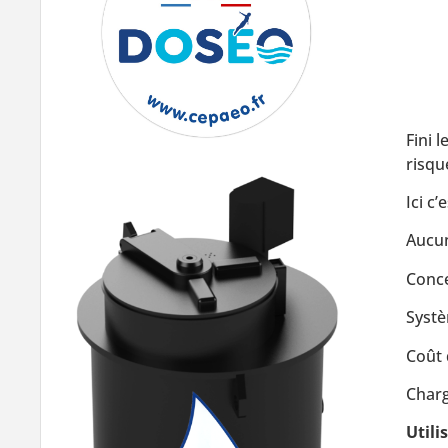
Fini 
risque
Ici c
Aucun
Conce
Systè
Coût 
Charg
Utili