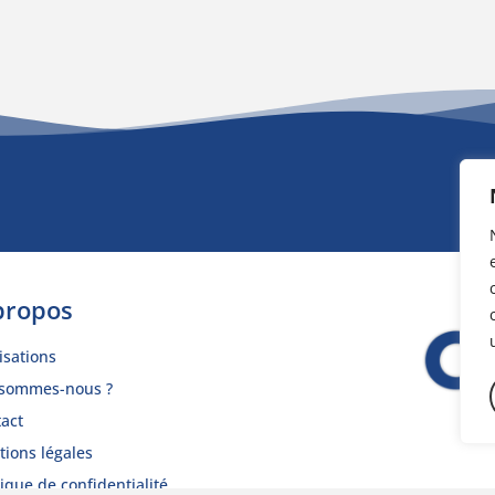
propos
isations
 sommes-nous ?
act
ions légales
tique de confidentialité