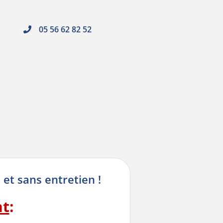
05 56 62 82 52
 et sans entretien !
nt
: