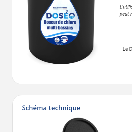
L’util
peut 
Le D
Schéma technique